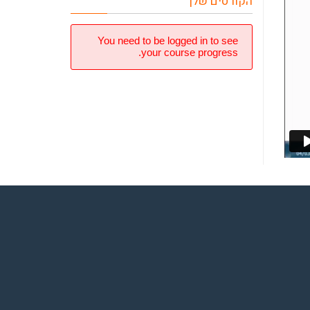
הקורסים שלך
You need to be logged in to see
your course progress.